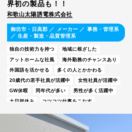
界初の製品も！！
和歌山太陽誘電株式会社
御坊市・日高郡
メーカー
事務・管理系
／
生産・製造・品質管理系
独自の技術力を持つ
地域に根ざした
アットホームな社風
海外勤務のチャンスあり
外国語を活かせる
多くの人とかかわる
20歳代の若手社員が活躍中
女性社員が活躍中
GW休暇
同年代が多い
男性が多く活躍中
土日祝休み
コツコツ仕事をこなす
チームで仕事をこなす
理工系学生積極採用
U・Iターン学生歓迎