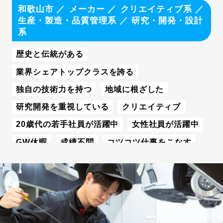
和歌山市
メーカー
クリエイティブ系
／
社内サークル・クラブがある
生産・製造・品質管理系
／
研究・開発・設計
有給休暇が取得しやすい
系
歴史と伝統がある
業界シェアトップクラスを誇る
独自の技術力を持つ
地域に根ざした
研究開発を重視している
クリエイティブ
20歳代の若手社員が活躍中
女性社員が活躍中
GW休暇
成績不問
コツコツ仕事をこなす
U・Iターン学生歓迎
社内教育・研修制度が充実
資格取得をバックアップ
年間休日数110日以上