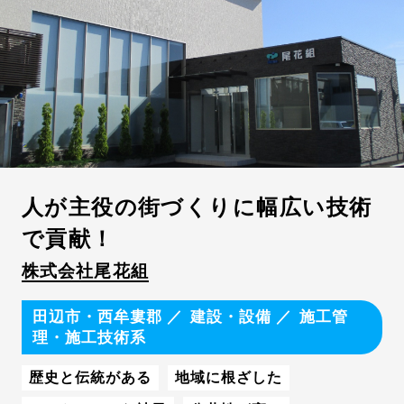
社内教育・研修制度が充実
資格取得をバックアップ
年間休日数110日以上
完全週休2日制
実力主義の給与体系を導入
平均残業時間が月20時間以内
入社3年以内の定着率90%以上
社宅・家賃補助制度あり
人が主役の街づくりに幅広い技術
出産・育児支援制度が整備
で貢献！
転勤なし・勤務地限定
株式会社尾花組
有給休暇が取得しやすい
田辺市・西牟婁郡
建設・設備
施工管
理・施工技術系
歴史と伝統がある
地域に根ざした