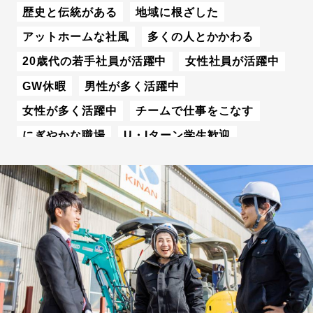
歴史と伝統がある
地域に根ざした
アットホームな社風
多くの人とかかわる
20歳代の若手社員が活躍中
女性社員が活躍中
GW休暇
男性が多く活躍中
女性が多く活躍中
チームで仕事をこなす
にぎやかな職場
U・Iターン学生歓迎
社内教育・研修制度が充実
資格取得をバックアップ
年間休日数110日以上
平均残業時間が月20時間以内
社宅・家賃補助制度あり
出産・育児支援制度が整備
有給休暇が取得しやすい