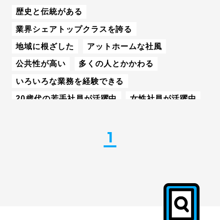
歴史と伝統がある
業界シェアトップクラスを誇る
地域に根ざした
アットホームな社風
公共性が高い
多くの人とかかわる
いろいろな業務を経験できる
20歳代の若手社員が活躍中
女性社員が活躍中
GW休暇
同年代が多い
男性が多く活躍中
1
女性が多く活躍中
成績不問
飲み会が少ない
コツコツ仕事をこなす
チームで仕事をこなす
にぎやかな職場
落ち着いて働ける職場
理工系学生積極採用
U・Iターン学生歓迎
体育会系学生積極採用
社内教育・研修制度が充実