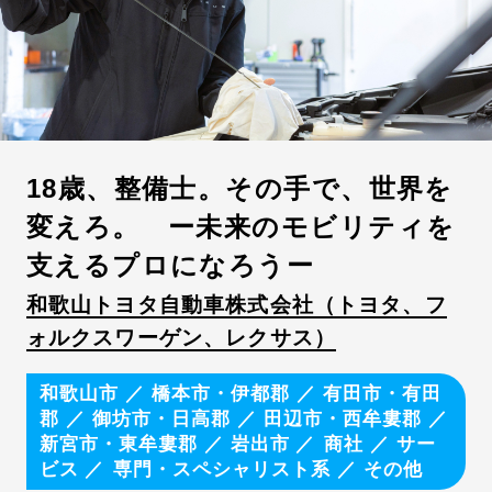
実力主義の給与体系を導入
平均残業時間が月20時間以内
入社3年以内の定着率90%以上
出産・育児支援制度が整備
転勤なし・勤務地限定
18歳、整備士。その手で、世界を
有給休暇が取得しやすい
変えろ。 ー未来のモビリティを
支えるプロになろうー
和歌山トヨタ自動車株式会社（トヨタ、フ
ォルクスワーゲン、レクサス）
和歌山市
／
橋本市・伊都郡
／
有田市・有田
郡
／
御坊市・日高郡
／
田辺市・西牟婁郡
／
新宮市・東牟婁郡
／
岩出市
商社
／
サー
ビス
専門・スペシャリスト系
／
その他