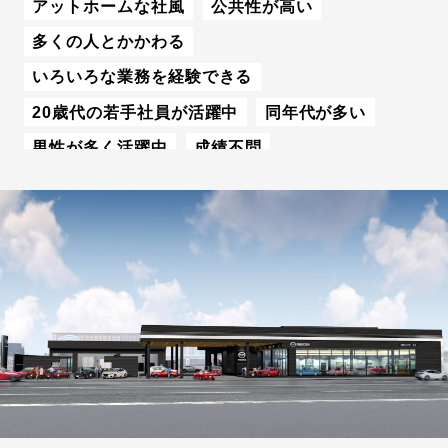
アットホームな社風
公共性が高い
多くの人とかかわる
いろいろな業務を経験できる
20歳代の若手社員が活躍中
同年代が多い
男性が多く活躍中
成績不問
コツコツ仕事をこなす
チームで仕事をこなす
にぎやかな職場
U・Iターン学生歓迎
体育会系学生積極採用
資格取得をバックアップ
転勤なし・勤務地限定
有給休暇が取得しやすい