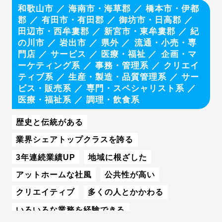
和歌山市
／
海南市・海草郡
／
橋本市・伊都
郡
／
有田市・有田郡
／
御坊市・日高郡
／
田辺市・西牟婁郡
／
新宮市・東牟婁郡
／
紀
の川市
／
岩出市
／
県外
流通・小売・専
門店
／
サービス
／
医療・福祉
企画・マ
ーケティング系
／
事務・管理系
／
クリエイ
ティブ系
／
生産・製造・品質管理系
／
サー
ビス・販売系
／
専門・スペシャリスト系
／
医療・福祉系
／
調理・飲食系
歴史と伝統がある
業界シェアトップクラスを誇る
3年連続業績UP
地域に根ざした
アットホームな社風
公共性が高い
クリエイティブ
多くの人とかかわる
いろいろな業務を経験できる