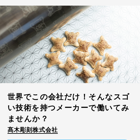
20歳代の若手社員が活躍中
女性社員が活躍中
同年代が多い
男性が多く活躍中
女性が多く活躍中
成績不問
飲み会が少ない
コツコツ仕事をこなす
チームで仕事をこなす
にぎやかな職場
U・Iターン学生歓迎
体育会系学生積極採用
社内教育・研修制度が充実
資格取得をバックアップ
年間休日数110日以上
完全週休2日制
世界でこの会社だけ！そんなスゴ
実力主義の給与体系を導入
い技術を持つメーカーで働いてみ
社宅・家賃補助制度あり
ませんか？
出産・育児支援制度が整備
髙木彫刻株式会社
転勤なし・勤務地限定