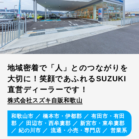
にぎやかな職場
落ち着いて働ける職場
資格取得をバックアップ
年間休日数110日以上
完全週休2日制
平均残業時間が月20時間以内
社宅・家賃補助制度あり
出産・育児支援制度が整備
地域密着で「人」とのつながりを
転勤なし・勤務地限定
大切に！笑顔であふれるSUZUKI
有給休暇が取得しやすい
直営ディーラーです！
株式会社スズキ自販和歌山
和歌山市
／
橋本市・伊都郡
／
有田市・有田
郡
／
田辺市・西牟婁郡
／
新宮市・東牟婁郡
／
紀の川市
流通・小売・専門店
営業系