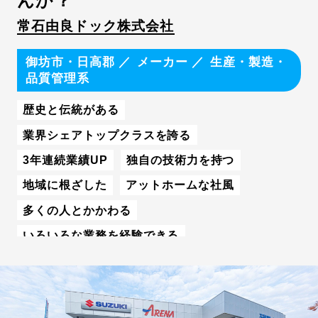
んか？
常石由良ドック株式会社
御坊市・日高郡
メーカー
生産・製造・
品質管理系
歴史と伝統がある
業界シェアトップクラスを誇る
3年連続業績UP
独自の技術力を持つ
地域に根ざした
アットホームな社風
多くの人とかかわる
いろいろな業務を経験できる
20歳代の若手社員が活躍中
同年代が多い
男性が多く活躍中
土日祝休み
コツコツ仕事をこなす
チームで仕事をこなす