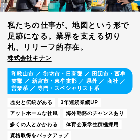
私たちの仕事が、地図という形で
足跡になる。業界を支える切り
札、リリーフ的存在。
株式会社キナン
和歌山市
／
御坊市・日高郡
／
田辺市・西牟
婁郡
／
新宮市・東牟婁郡
／
県外
商社
営業系
／
専門・スペシャリスト系
歴史と伝統がある
3年連続業績UP
アットホームな社風
海外勤務のチャンスあり
多くの人とかかわる
体育会系学生積極採用
資格取得をバックアップ